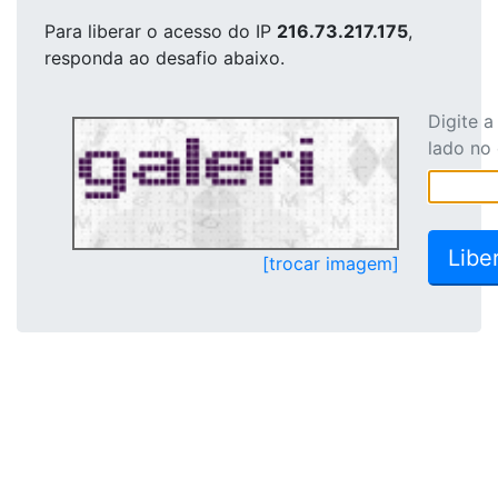
Para liberar o acesso
do IP
216.73.217.175
,
responda ao desafio abaixo.
Digite 
lado no
[trocar imagem]