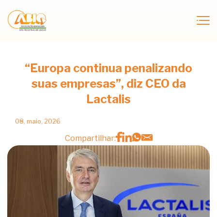
“Europa continua penalizando
suas empresas”, diz CEO da
Lactalis
08, maio, 2026
Compartilhar: