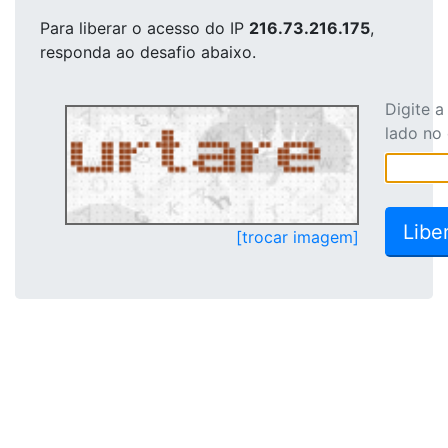
Para liberar o acesso
do IP
216.73.216.175
,
responda ao desafio abaixo.
Digite 
lado no
[trocar imagem]