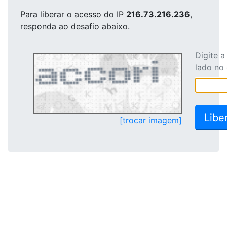
Para liberar o acesso
do IP
216.73.216.236
,
responda ao desafio abaixo.
Digite 
lado no
[trocar imagem]