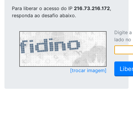
Para liberar o acesso
do IP
216.73.216.172
,
responda ao desafio abaixo.
Digite 
lado no
[trocar imagem]