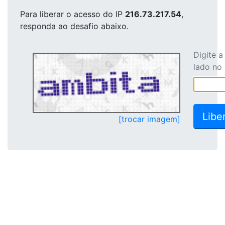
Para liberar o acesso
do IP
216.73.217.54
,
responda ao desafio abaixo.
Digite 
lado no
[trocar imagem]