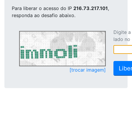
Para liberar o acesso
do IP
216.73.217.101
,
responda ao desafio abaixo.
Digite 
lado no
[trocar imagem]