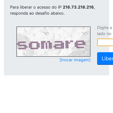
Para liberar o acesso
do IP
216.73.216.216
,
responda ao desafio abaixo.
Digite 
lado no
[trocar imagem]