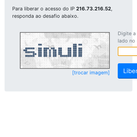
Para liberar o acesso
do IP
216.73.216.52
,
responda ao desafio abaixo.
Digite 
lado no
[trocar imagem]