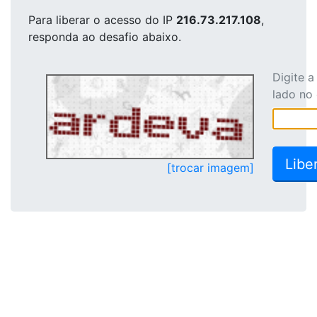
Para liberar o acesso
do IP
216.73.217.108
,
responda ao desafio abaixo.
Digite 
lado no
[trocar imagem]