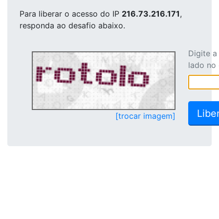
Para liberar o acesso
do IP
216.73.216.171
,
responda ao desafio abaixo.
Digite 
lado no
[trocar imagem]