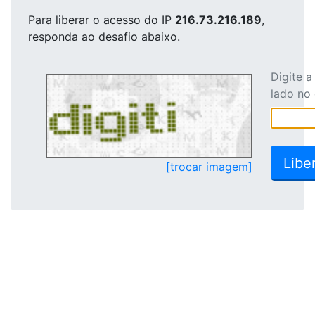
Para liberar o acesso
do IP
216.73.216.189
,
responda ao desafio abaixo.
Digite 
lado no
[trocar imagem]