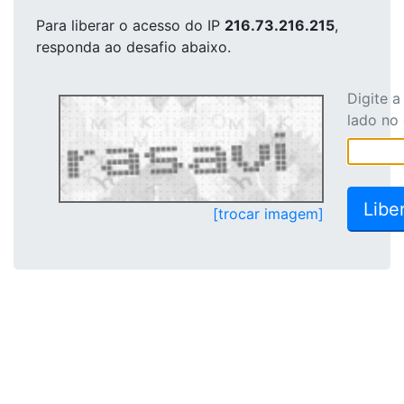
Para liberar o acesso
do IP
216.73.216.215
,
responda ao desafio abaixo.
Digite 
lado no
[trocar imagem]