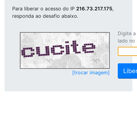
Para liberar o acesso
do IP
216.73.217.175
,
responda ao desafio abaixo.
Digite 
lado no
[trocar imagem]