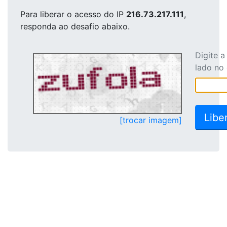
Para liberar o acesso
do IP
216.73.217.111
,
responda ao desafio abaixo.
Digite 
lado no
[trocar imagem]