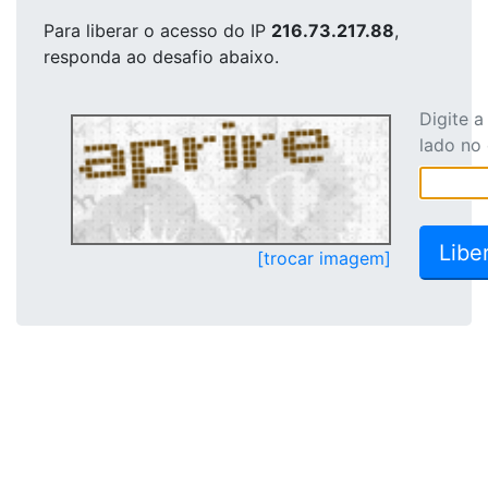
Para liberar o acesso
do IP
216.73.217.88
,
responda ao desafio abaixo.
Digite 
lado no
[trocar imagem]