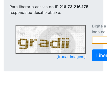
Para liberar o acesso
do IP
216.73.216.175
,
responda ao desafio abaixo.
Digite 
lado no
[trocar imagem]