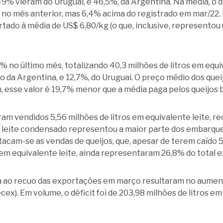
49% vieram do Uruguai, e 46,5%, da Argentina. Na média, o 
 no mês anterior, mas 6,4% acima do registrado em mar/22. 
portado à média de US$ 6,80/kg (o que, inclusive, represento
 no último mês, totalizando 40,3 milhões de litros em equi
o da Argentina, e 12,7%, do Uruguai. O preço médio dos quei
m, esse valor é 19,7% menor que a média paga pelos queijos b
am vendidos 5,56 milhões de litros em equivalente leite, r
leite condensado representou a maior parte dos embarques 
tacam-se as vendas de queijos, que, apesar de terem caído 5
 em equivalente leite, ainda representaram 26,8% do total 
a ao recuo das exportações em março resultaram no aument
cex). Em volume, o déficit foi de 203,98 milhões de litros e