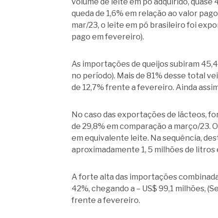
volume de leite em pó adquirido, quase 
queda de 1,6% em relação ao valor pago
mar/23, o leite em pó brasileiro foi ex
pago em fevereiro).
As importações de queijos subiram 45,4%
no período). Mais de 81% desse total vei
de 12,7% frente a fevereiro. Ainda assi
No caso das exportações de lácteos, for
de 29,8% em comparação a março/23. O 
em equivalente leite. Na sequência, des
aproximadamente 1, 5 milhões de litros
A forte alta das importações combinad
42%, chegando a – US$ 99,1 milhões, (Se
frente a fevereiro.