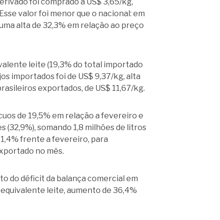
derivado foi comprado a US$ 3,65/kg,
Esse valor foi menor que o nacional: em
u uma alta de 32,3% em relação ao preço
valente leite (19,3% do total importado
jos importados foi de US$ 9,37/kg, alta
rasileiros exportados, de US$ 11,67/kg.
ecuos de 19,5% em relação a fevereiro e
(32,9%), somando 1,8 milhões de litros
1,4% frente a fevereiro, para
exportado no mês.
o do déficit da balança comercial em
m equivalente leite, aumento de 36,4%