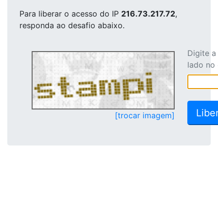
Para liberar o acesso
do IP
216.73.217.72
,
responda ao desafio abaixo.
Digite 
lado no
[trocar imagem]