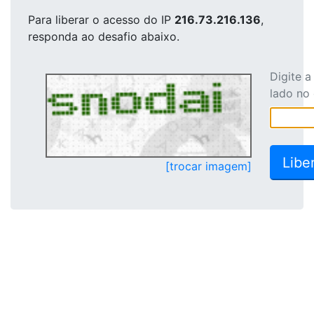
Para liberar o acesso
do IP
216.73.216.136
,
responda ao desafio abaixo.
Digite 
lado no
[trocar imagem]