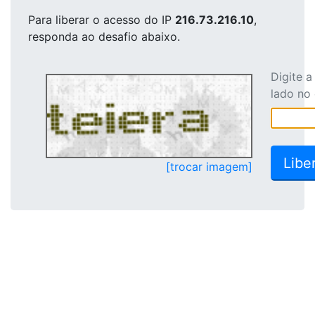
Para liberar o acesso
do IP
216.73.216.10
,
responda ao desafio abaixo.
Digite 
lado no
[trocar imagem]