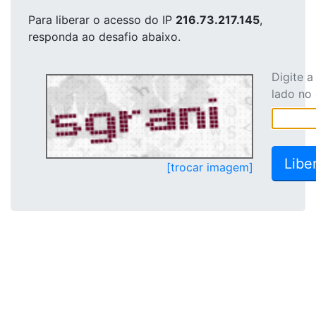
Para liberar o acesso
do IP
216.73.217.145
,
responda ao desafio abaixo.
Digite 
lado no
[trocar imagem]