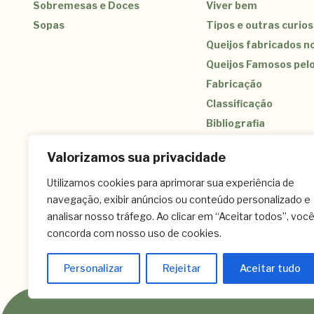
Sobremesas e Doces
Viver bem
Sopas
Tipos e outras curio
Queijos fabricados no
Queijos Famosos pel
Fabricação
Classificação
Bibliografia
Valorizamos sua privacidade
Utilizamos cookies para aprimorar sua experiência de
navegação, exibir anúncios ou conteúdo personalizado e
(11) 3259-9213 – (11) 3259-8266 – (11) 
analisar nosso tráfego. Ao clicar em “Aceitar todos”, voc
Contato
Celular: (11) 95823-5681 – Whatsapp: (1
concorda com nosso uso de cookies.
Pç. Dom José Gaspar, Nº 30, 10º Andar – 
Personalizar
Rejeitar
Aceitar tudo