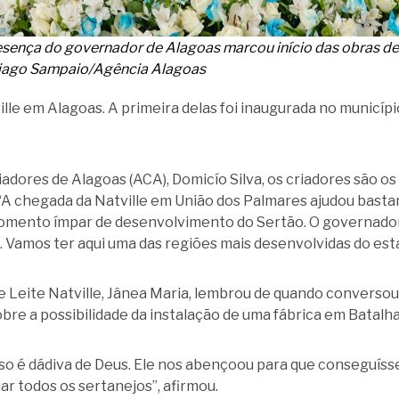
sença do governador de Alagoas marcou início das obras de
Thiago Sampaio/Agência Alagoas
lle em Alagoas. A primeira delas foi inaugurada no municíp
adores de Alagoas (ACA), Domicío Silva, os criadores são o
. “A chegada da Natville em União dos Palmares ajudou basta
mento ímpar de desenvolvimento do Sertão. O governador m
. Vamos ter aqui uma das regiões mais desenvolvidas do esta
de Leite Natville, Jânea Maria, lembrou de quando converso
bre a possibilidade da instalação de uma fábrica em Batalha
sso é dádiva de Deus. Ele nos abençoou para que conseguís
iar todos os sertanejos”, afirmou.