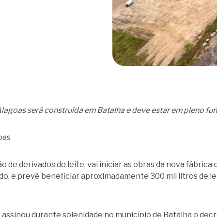
goas será construída em Batalha e deve estar em pleno fu
oas
 de derivados do leite, vai iniciar as obras da nova fábric
do, e prevê beneficiar aproximadamente 300 mil litros de lei
 assinou durante solenidade no município de Batalha o decr