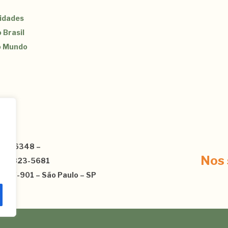
sidades
 Brasil
o Mundo
3120-6348 –
ê
Nos 
1) 95823-5681
01047-901 – São Paulo – SP