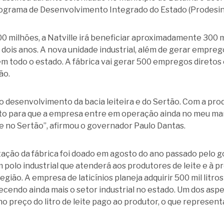
 Programa de Desenvolvimento Integrado do Estado (Prodesin
milhões, a Natville irá beneficiar aproximadamente 300 mil 
ois anos. A nova unidade industrial, além de gerar emprego
 em todo o estado. A fábrica vai gerar 500 empregos diretos 
ão.
 desenvolvimento da bacia leiteira e do Sertão. Com a prod
uito para que a empresa entre em operação ainda no meu ma
 no Sertão”, afirmou o governador Paulo Dantas.
tação da fábrica foi doado em agosto do ano passado pelo
 polo industrial que atenderá aos produtores de leite e à pró
ião. A empresa de laticínios planeja adquirir 500 mil litros 
lecendo ainda mais o setor industrial no estado. Um dos as
o preço do litro de leite pago ao produtor, o que represent