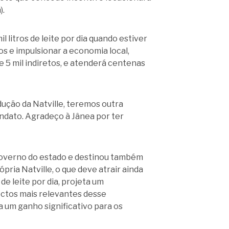
).
litros de leite por dia quando estiver
s e impulsionar a economia local,
e 5 mil indiretos, e atenderá centenas
ução da Natville, teremos outra
ndato. Agradeço à Jânea por ter
 governo do estado e destinou também
pria Natville, o que deve atrair ainda
de leite por dia, projeta um
pectos mais relevantes desse
a um ganho significativo para os