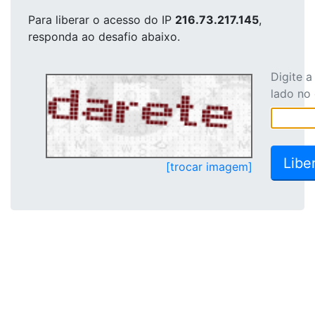
Para liberar o acesso
do IP
216.73.217.145
,
responda ao desafio abaixo.
Digite 
lado no
[trocar imagem]