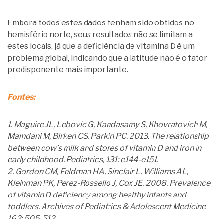
Embora todos estes dados tenham sido obtidos no
hemisfério norte, seus resultados não se limitam a
estes locais, já que a deficiência de vitamina D é um
problema global, indicando que a latitude não é o fator
predisponente mais importante.
Fontes:
1. Maguire JL, Lebovic G, Kandasamy S, Khovratovich M,
Mamdani M, Birken CS, Parkin PC. 2013. The relationship
between cow’s milk and stores of vitamin D and iron in
early childhood. Pediatrics, 131: e144-e151.
2. Gordon CM, Feldman HA, Sinclair L, Williams AL,
Kleinman PK, Perez-Rossello J, Cox JE. 2008. Prevalence
of vitamin D deficiency among healthy infants and
toddlers. Archives of Pediatrics & Adolescent Medicine
162: 505-512.