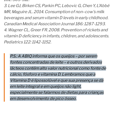
3. Lee GJ, Birken CS, Parkin PC, Lebovic G, Chen Y, L’Abbé
MR, Maguire JL. 2014. Consumption of non–cow’s milk
beverages and serum vitamin D levels in early childhood.
Canadian Medical Association Journal 186: 1287-1293.
4. Wagner CL, Greer FR. 2008. Prevention of rickets and
vitamin D deficiency in infants, children, and adolescents.
Pediatrics 122: 1142-1152.
P.S.: A ABIQ informa que os queijos – por serem
fontes concentradas de leite – e outros derivados
lácteos contêm alto valor nutricional como fonte de
cálcio, fósforo e vitamina D. Lembramos que a
Vitamina D é lipossolúvel e que sua presença se dá
em leite integral e em queijos não light,
especialmente se falarmos de dietas para crianças
em desenvolvimento de pico ósseo.