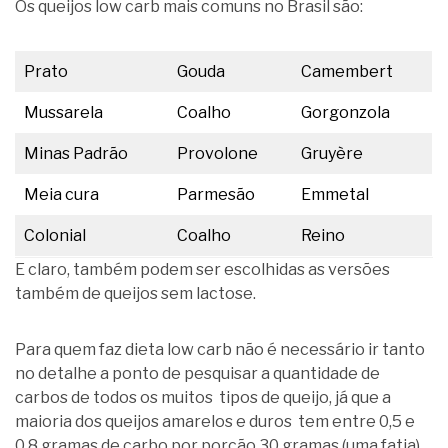
Os queijos low carb mais comuns no Brasil são:
Prato
Gouda
Camembert
Mussarela
Coalho
Gorgonzola
Minas Padrão
Provolone
Gruyère
Meia cura
Parmesão
Emmetal
Colonial
Coalho
Reino
E claro, também podem ser escolhidas as versões
também de queijos sem lactose.
Para quem faz dieta low carb não é necessário ir tanto
no detalhe a ponto de pesquisar a quantidade de
carbos de todos os muitos tipos de queijo, já que a
maioria dos queijos amarelos e duros tem entre 0,5 e
0,8 gramas de carbo por porção 30 gramas (uma fatia).