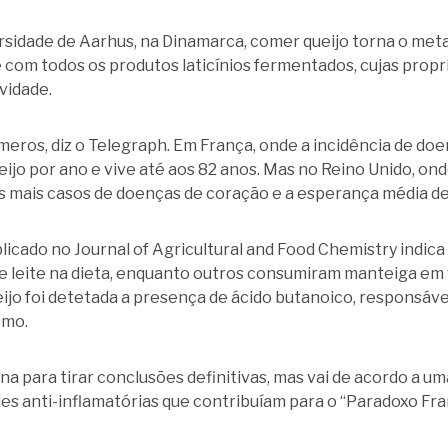
sidade de Aarhus, na Dinamarca, comer queijo torna o metab
 com todos os produtos laticínios fermentados, cujas prop
vidade.
úmeros, diz o Telegraph. Em França, onde a incidência de do
ijo por ano e vive até aos 82 anos. Mas no Reino Unido, on
s mais casos de doenças de coração e a esperança média de 
licado no Journal of Agricultural and Food Chemistry indica
e leite na dieta, enquanto outros consumiram manteiga em v
o foi detetada a presença de ácido butanoico, responsável
smo.
 para tirar conclusões definitivas, mas vai de acordo a u
es anti-inflamatórias que contribuíam para o “Paradoxo Fra