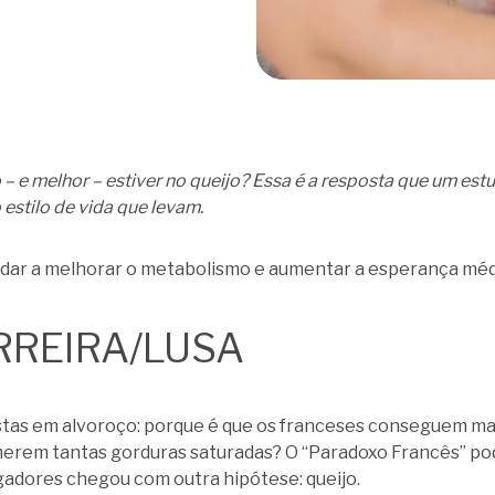
 – e melhor – estiver no queijo? Essa é a resposta que um es
estilo de vida que levam.
udar a melhorar o metabolismo e aumentar a esperança méd
RREIRA/LUSA
istas em alvoroço: porque é que os franceses conseguem ma
merem tantas gorduras saturadas? O “Paradoxo Francês” p
igadores chegou com outra hipótese: queijo.